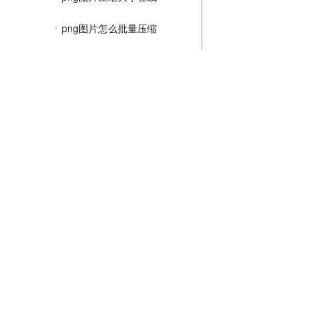
png图片怎么批量压缩
png图片压缩保持透明
ps如何压缩png大小
免费在线png压缩
png怎么压缩到100k以下
png格式如何压缩
JPGE压缩教程
文件压缩教程